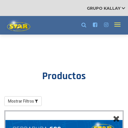
RRHH
GRUPO KALLAY
Trabajá con nosotros
Toggl
navig
Productos
Filtros