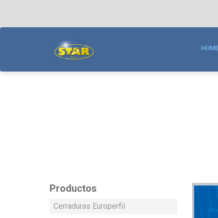
NUESTRAS MARCA
KALLAY | www.kalla
HOM
Fabricación y desarroll
acceso.
STAR | www.star.co
Fabricación de cerradur
Productos
Cerraduras Europerfil