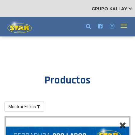
RRHH
GRUPO KALLAY
Trabajá con nosotros
Toggl
navig
Productos
Filtros