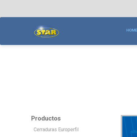
NUESTRAS MARCA
KALLAY | www.kalla
HOM
Fabricación y desarroll
acceso.
STAR | www.star.co
Fabricación de cerradur
Productos
Cerraduras Europerfil